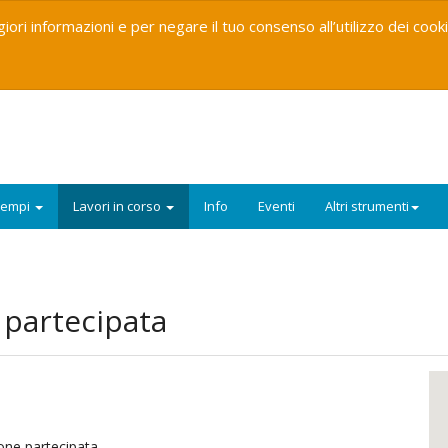
iori informazioni e per negare il tuo consenso all’utilizzo dei cook
sempi
Lavori in corso
Info
Eventi
Altri strumenti
 partecipata
one partecipata