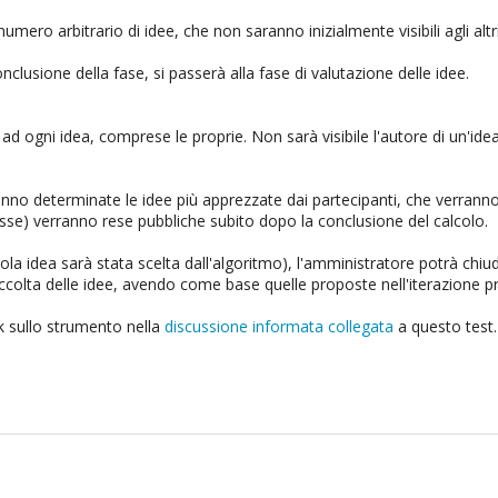
mero arbitrario di idee, che non saranno inizialmente visibili agli al
clusione della fase, si passerà alla fase di valutazione delle idee.
ad ogni idea, comprese le proprie. Non sarà visibile l'autore di un'idea 
nno determinate le idee più apprezzate dai partecipanti, che verranno 
esse) verranno rese pubbliche subito dopo la conclusione del calcolo.
 idea sarà stata scelta dall'algoritmo), l'amministratore potrà chiude
raccolta delle idee, avendo come base quelle proposte nell'iterazione 
ck sullo strumento nella
discussione informata collegata
a questo test.