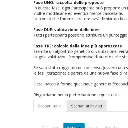
Fase UNO: raccolta delle proposte
In questa fase, ogni Partecipante può proporre un nu
inoltre modificarle ed eventualmente cancellarle.
Una volta che l'amministratore avrà dichiarato la con
Fase DUE: valutazione delle idee
Tutti i partecipanti possono attribuire un punteggio 
Fase TRE: calcolo delle idee più apprezzate
Tramite un algoritmo genetico di valutazione, verra
singole valutazioni (comprensive di autore delle st
Se sarà stato raggiunto un consenso (ovvero una sola
le fasi (iterazione) a partire da una nuova fase di 
Siete invitati a fornire qualunque genere di feedba
Ringraziamo per la partecipazione a questo test.
Scenari attivi
Scenari archiviati
Ordina per
data
stato
iterazione