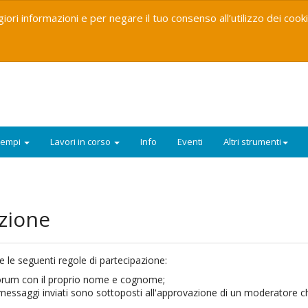
iori informazioni e per negare il tuo consenso all’utilizzo dei cook
sempi
Lavori in corso
Info
Eventi
Altri strumenti
azione
re le seguenti regole di partecipazione
:
i forum con il proprio nome e cognome;
 messaggi inviati sono sottoposti all'approvazione di un moderatore che 