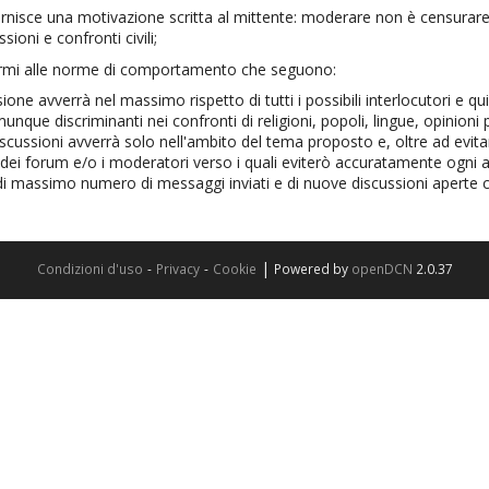
rnisce una motivazione scritta al mittente: moderare non è censurare 
ioni e confronti civili;
nermi alle norme di comportamento che seguono:
ne avverrà nel massimo rispetto di tutti i possibili interlocutori e qu
nque discriminanti nei confronti di religioni, popoli, lingue, opinioni po
iscussioni avverrà solo nell'ambito del tema proposto e, oltre ad evi
 dei forum e/o i moderatori verso i quali eviterò accuratamente ogni 
ri di massimo numero di messaggi inviati e di nuove discussioni aperte 
|
Condizioni d'uso
-
Privacy
-
Cookie
Powered by
openDCN
2.0.37